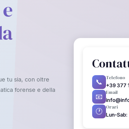
 e
da
Contatt
Telefono
e tu sia, con oltre
📞
+39 377 
atica forense e della
Email
📧
info@info
Orari
🕐
Lun-Sab: